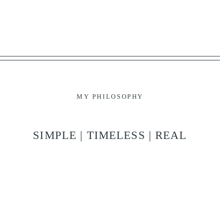
ENGLISH
MY PHILOSOPHY
HOME
SIMPLE | TIMELESS | REAL
PORTFOLIO
O FOTÓGRAFO
JORNAL